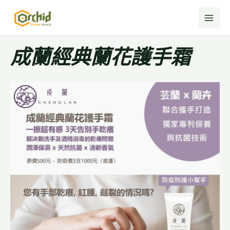
MAI
跳
至
ME
主
要
成蘭經典蘭花護手霜
內
容