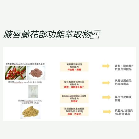
腋唇蘭花部功能萃取物