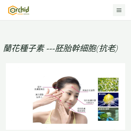
MAI
跳
至
ME
主
要
內
容
蘭花種子素 ---胚胎幹細胞(抗老)