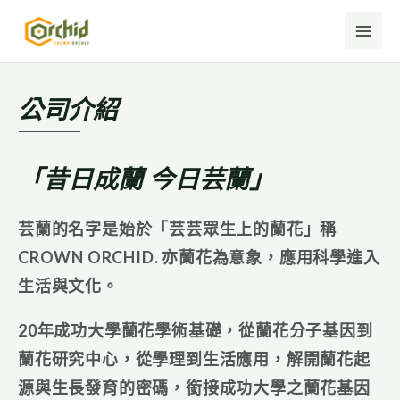
MAI
跳
至
ME
主
要
內
公司介紹
容
「昔日成蘭 今日芸蘭」
芸蘭的名字是始於
「芸芸眾生上的蘭花
」稱
CROWN ORCHID.
亦蘭花為意象，應用科學進入
生活與文化。
20
年成功大學蘭花學術基礎，從蘭花分子基因到
蘭花研究中心，從學理到生活應用，解開蘭花起
源與生長發育的密碼，銜接成功大學之蘭花基因