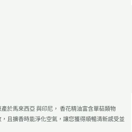
產於馬來西亞 與印尼， 香花精油富含單萜類物
效，且擴香時能淨化空氣，讓您獲得順暢清新感受並