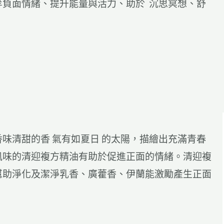
等負面情緒、提升能量與活力、
助於 沉思冥想、舒
味清甜的香 氣有如夏日 的太陽，描繪出充滿青春
風味的清迎複方精油有助於促進正面的情緒。清迎複
幫助淨化及潔淨乳香、廣藿香、伊蘭能激勵產生正面