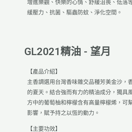
增進樂觀、快樂的心情、舒緩沮喪、低落
緩壓力
、
抗菌、驅蟲防蚊、淨化空間
。
GL2021精油 - 望月
【產品介紹】
主香調選用台灣香味雜交品種芳美金沙，香
的夏天。結合強而有力的精油成分，獨具
方中的葡萄柚和檸檬含有高量檸檬烯，可
影響，賦予持之以恆的動力。
【主要功效】